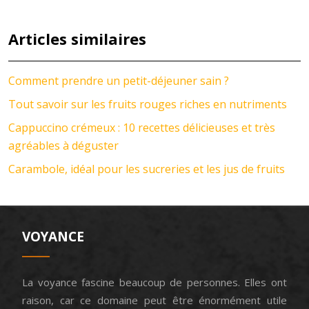
Articles similaires
Comment prendre un petit-déjeuner sain ?
Tout savoir sur les fruits rouges riches en nutriments
Cappuccino crémeux : 10 recettes délicieuses et très
agréables à déguster
Carambole, idéal pour les sucreries et les jus de fruits
VOYANCE
La voyance fascine beaucoup de personnes. Elles ont
raison, car ce domaine peut être énormément utile